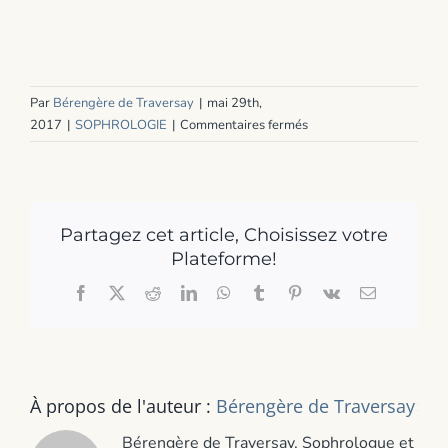
Par
Bérengère de Traversay
|
mai 29th,
sur
2017
|
SOPHROLOGIE
|
Commentaires fermés
Identifier
ses
symptômes
de
Partagez cet article, Choisissez votre
stress
avec
Plateforme!
la
Facebook
X
Reddit
LinkedIn
WhatsApp
Tumblr
Pinterest
Vk
Email
sophrologie
À propos de l'auteur :
Bérengère de Traversay
Bérengère de Traversay, Sophrologue et