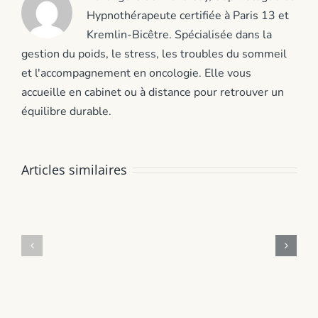
Hypnothérapeute certifiée à Paris 13 et
Kremlin-Bicêtre. Spécialisée dans la
gestion du poids, le stress, les troubles du sommeil
et l'accompagnement en oncologie. Elle vous
accueille en cabinet ou à distance pour retrouver un
équilibre durable.
Stress
Articles similaires
parent
Grignotage
bac
nocturne
:
après
comment
bébé
soutenir
:
votre
retrouver
enfant
sa
sans