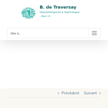
Passer
au
contenu
Aller à...
Identifier ses
symptômes de
stress avec la
sophrologie
Précédent
Suivant