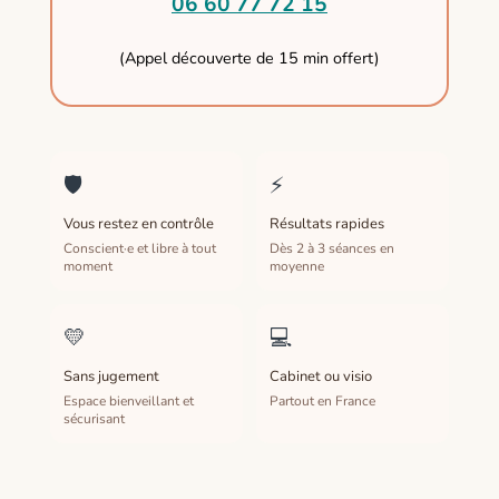
06 60 77 72 15
(Appel découverte de 15 min offert)
🛡️
⚡
Vous restez en contrôle
Résultats rapides
Conscient·e et libre à tout
Dès 2 à 3 séances en
moment
moyenne
💛
💻
Sans jugement
Cabinet ou visio
Espace bienveillant et
Partout en France
sécurisant