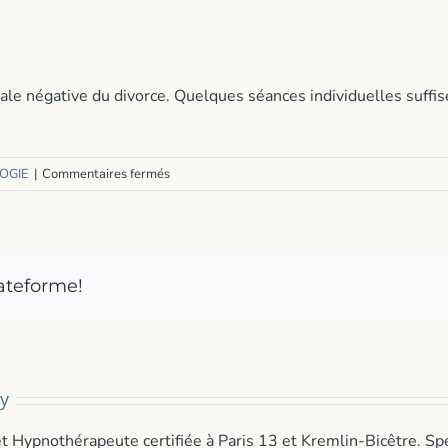
 spirale négative du divorce. Quelques séances individuelles suff
sur
OGIE
|
Commentaires fermés
Divorce
et
sophrologie
lateforme!
y
Hypnothérapeute certifiée à Paris 13 et Kremlin-Bicêtre. Spéci