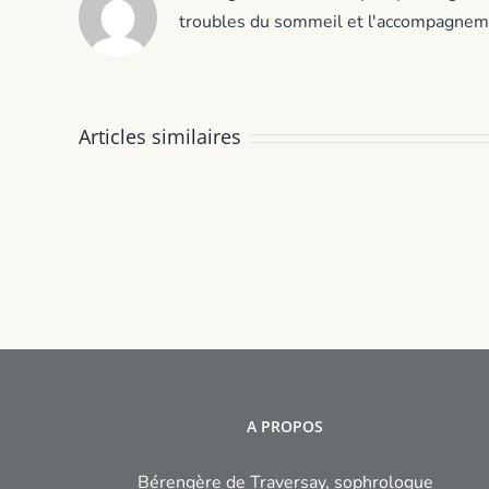
troubles du sommeil et l'accompagnement
Articles similaires
Grignotage
nocturne
après
bébé
:
retrouver
sa
place
A PROPOS
Bérengère de Traversay, sophrologue