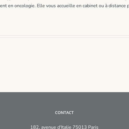
 en oncologie. Elle vous accueille en cabinet ou à distance p
Stress
parent
Sophro
bac
pour
:
les
comment
enseig
soutenir
:
votre
gérer
enfant
le
sans
stress
vous
au
épuiser
quotidi
?
CONTACT
182, avenue d'Italie 75013 Paris