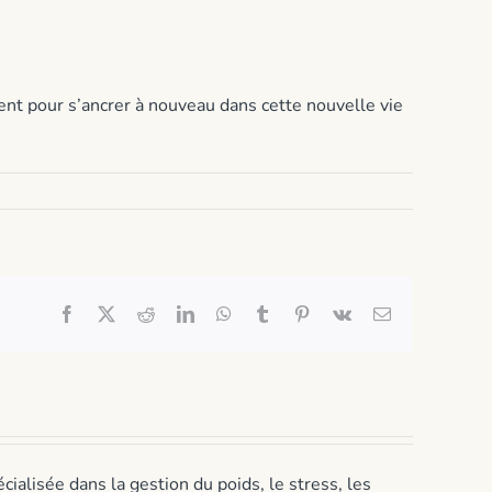
isent pour s’ancrer à nouveau dans cette nouvelle vie
Facebook
X
Reddit
LinkedIn
WhatsApp
Tumblr
Pinterest
Vk
Email
alisée dans la gestion du poids, le stress, les