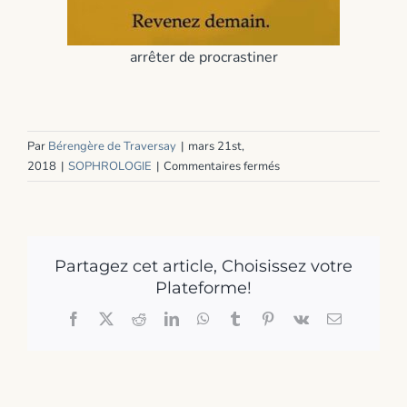
arrêter de procrastiner
Par
Bérengère de Traversay
|
mars 21st,
sur
2018
|
SOPHROLOGIE
|
Commentaires fermés
Arrêter
de
procrastiner
Partagez cet article, Choisissez votre
Plateforme!
Facebook
X
Reddit
LinkedIn
WhatsApp
Tumblr
Pinterest
Vk
Email