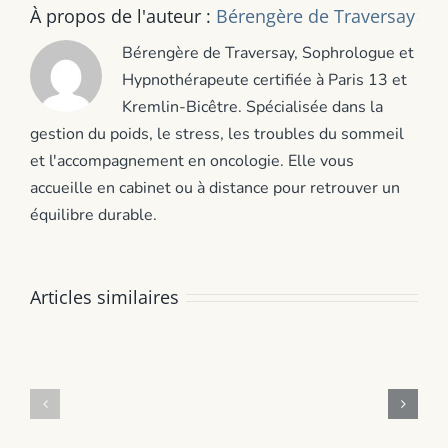
À propos de l'auteur :
Bérengère de Traversay
Bérengère de Traversay, Sophrologue et
Hypnothérapeute certifiée à Paris 13 et
Kremlin-Bicêtre. Spécialisée dans la
gestion du poids, le stress, les troubles du sommeil
et l'accompagnement en oncologie. Elle vous
accueille en cabinet ou à distance pour retrouver un
équilibre durable.
Stress
Articles similaires
parent
Grignotage
bac
nocturne
:
après
comment
bébé
soutenir
:
votre