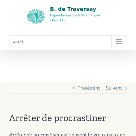
Passer
au
contenu
Aller à...
Arrêter de
procrastiner
Précédent
Suivant
Arrêter de procrastiner
Arrêter de procrastiner
est souvent le vœux pieux de