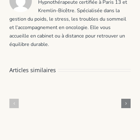
Hypnothérapeute certifiée à Paris 13 et
Kremlin-Bicêtre. Spécialisée dans la
gestion du poids, le stress, les troubles du sommeil
et l'accompagnement en oncologie. Elle vous
accueille en cabinet ou à distance pour retrouver un
équilibre durable.
Stress
Articles similaires
parent
Grignotage
bac
nocturne
:
après
comment
bébé
soutenir
:
votre
retrouver
enfant
sa
sans
place
vous