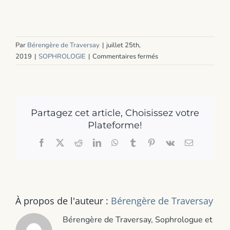
Par
Bérengère de Traversay
|
juillet 25th,
sur
2019
|
SOPHROLOGIE
|
Commentaires fermés
Les
vacances
sont
source
Partagez cet article, Choisissez votre
de
stress
Plateforme!
:
Facebook
X
Reddit
LinkedIn
WhatsApp
Tumblr
Pinterest
Vk
Email
est-
ce
normal
?
À propos de l'auteur :
Bérengère de Traversay
Bérengère de Traversay, Sophrologue et