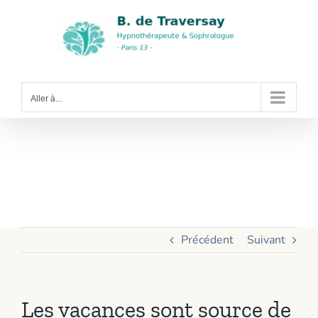
Passer
au
contenu
Aller à...
Les vacances sont
source de stress :
est-ce normal ?
Précédent
Suivant
Les vacances sont source de